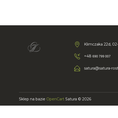
Klimczaka 22d, 02
+48
690 799 007
satura@satura-rost
Sklep na bazie
OpenCart
Satura © 2026